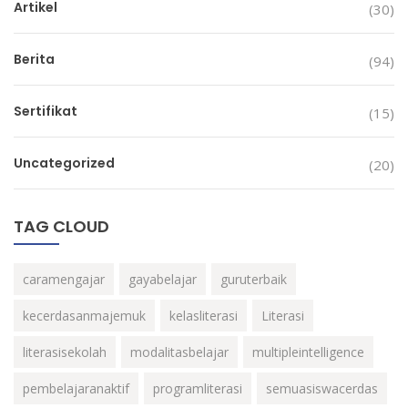
Artikel
(30)
Berita
(94)
Sertifikat
(15)
Uncategorized
(20)
TAG CLOUD
caramengajar
gayabelajar
guruterbaik
kecerdasanmajemuk
kelasliterasi
Literasi
literasisekolah
modalitasbelajar
multipleintelligence
pembelajaranaktif
programliterasi
semuasiswacerdas