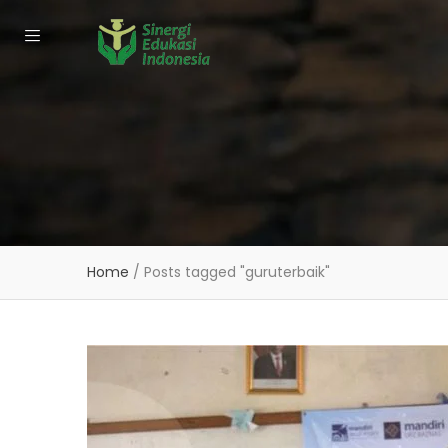
Home
/
Posts tagged "guruterbaik"