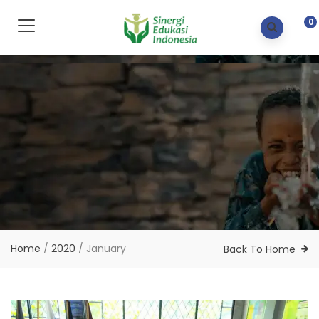
0
Home
/
2020
/
January
Back To Home