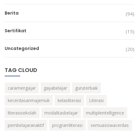
Berita
(94)
Sertifikat
(15)
Uncategorized
(20)
TAG CLOUD
caramengajar
gayabelajar
guruterbaik
kecerdasanmajemuk
kelasliterasi
Literasi
literasisekolah
modalitasbelajar
multipleintelligence
pembelajaranaktif
programliterasi
semuasiswacerdas