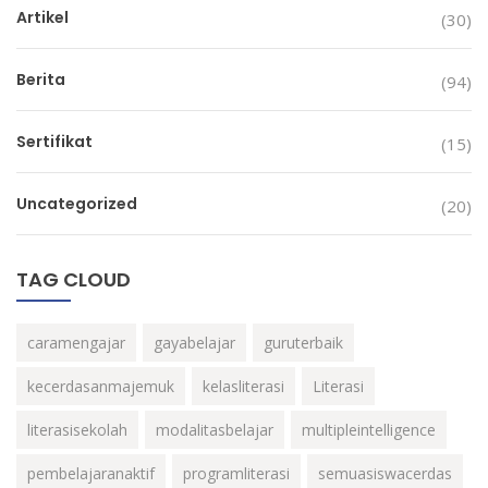
Artikel
(30)
Berita
(94)
Sertifikat
(15)
Uncategorized
(20)
TAG CLOUD
caramengajar
gayabelajar
guruterbaik
kecerdasanmajemuk
kelasliterasi
Literasi
literasisekolah
modalitasbelajar
multipleintelligence
pembelajaranaktif
programliterasi
semuasiswacerdas