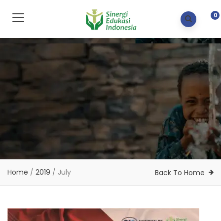
0
Home
/
2019
/
July
Back To Home