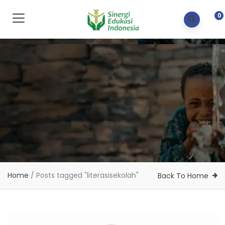
0
Home
/
Posts tagged "literasisekolah"
Back To Home