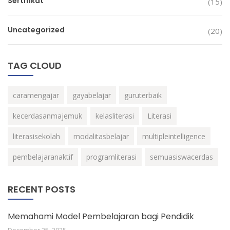
Sertifikat
(15)
Uncategorized
(20)
TAG CLOUD
caramengajar
gayabelajar
guruterbaik
kecerdasanmajemuk
kelasliterasi
Literasi
literasisekolah
modalitasbelajar
multipleintelligence
pembelajaranaktif
programliterasi
semuasiswacerdas
RECENT POSTS
Memahami Model Pembelajaran bagi Pendidik
December 25, 2025