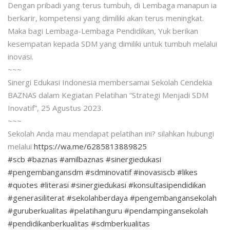
Dengan pribadi yang terus tumbuh, di Lembaga manapun ia
berkarir, kompetensi yang dimiliki akan terus meningkat.
Maka bagi Lembaga-Lembaga Pendidikan, Yuk berikan
kesempatan kepada SDM yang dimiliki untuk tumbuh melalui
inovasi.
~~~
Sinergi Edukasi Indonesia membersamai Sekolah Cendekia
BAZNAS dalam Kegiatan Pelatihan “Strategi Menjadi SDM
Inovatif”, 25 Agustus 2023.
~~~
Sekolah Anda mau mendapat pelatihan ini? silahkan hubungi
melalui
https://wa.me/6285813889825
#scb
#baznas
#amilbaznas
#sinergiedukasi
#pengembangansdm
#sdminovatif
#inovasiscb
#likes
#quotes
#literasi
#sinergiedukasi
#konsultasipendidikan
#generasiliterat
#sekolahberdaya
#pengembangansekolah
#guruberkualitas
#pelatihanguru
#pendampingansekolah
#pendidikanberkualitas
#sdmberkualitas