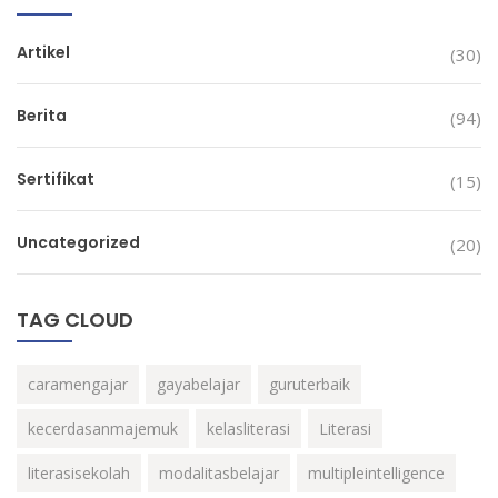
Artikel
(30)
Berita
(94)
Sertifikat
(15)
Uncategorized
(20)
TAG CLOUD
caramengajar
gayabelajar
guruterbaik
kecerdasanmajemuk
kelasliterasi
Literasi
literasisekolah
modalitasbelajar
multipleintelligence