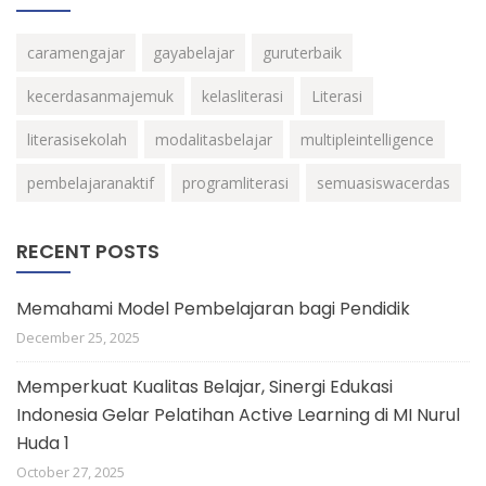
caramengajar
gayabelajar
guruterbaik
kecerdasanmajemuk
kelasliterasi
Literasi
literasisekolah
modalitasbelajar
multipleintelligence
pembelajaranaktif
programliterasi
semuasiswacerdas
RECENT POSTS
Memahami Model Pembelajaran bagi Pendidik
December 25, 2025
Memperkuat Kualitas Belajar, Sinergi Edukasi
Indonesia Gelar Pelatihan Active Learning di MI Nurul
Huda 1
October 27, 2025