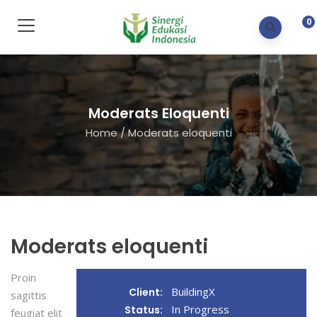
0
Moderats Eloquenti
Home
/
Moderats eloquenti
Moderats eloquenti
Proin
BuildingX
Client:
sagittis
In Progress
Status:
feugiat elit